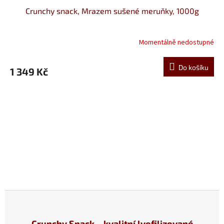
Crunchy snack, Mrazem sušené meruňky, 1000g
Momentálně nedostupné
Do košíku
1 349 Kč
Crunchy Snack – kvalitní lyofilizované