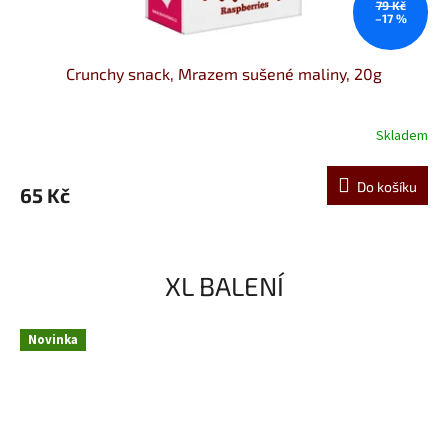
79 Kč
–17 %
Crunchy snack, Mrazem sušené maliny, 20g
Skladem
Do košíku
65 Kč
XL BALENÍ
Novinka