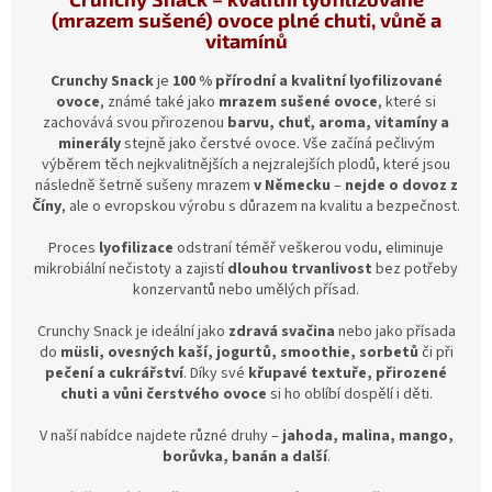
(mrazem sušené) ovoce plné chuti, vůně a
vitamínů
Crunchy Snack
je
100 % přírodní a kvalitní lyofilizované
ovoce
, známé také jako
mrazem sušené ovoce
, které si
zachovává svou přirozenou
barvu, chuť, aroma, vitamíny a
minerály
stejně jako čerstvé ovoce. Vše začíná pečlivým
výběrem těch nejkvalitnějších a nejzralejších plodů, které jsou
následně šetrně sušeny mrazem
v Německu
–
nejde o dovoz z
Číny
, ale o evropskou výrobu s důrazem na kvalitu a bezpečnost.
Proces
lyofilizace
odstraní téměř veškerou vodu, eliminuje
mikrobiální nečistoty a zajistí
dlouhou trvanlivost
bez potřeby
konzervantů nebo umělých přísad.
Crunchy Snack je ideální jako
zdravá svačina
nebo jako přísada
do
müsli, ovesných kaší, jogurtů, smoothie, sorbetů
či při
pečení a cukrářství
. Díky své
křupavé textuře, přirozené
chuti a vůni čerstvého ovoce
si ho oblíbí dospělí i děti.
V naší nabídce najdete různé druhy –
jahoda, malina, mango,
borůvka, banán a další
.