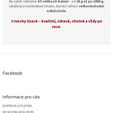
Na výběr nabízíme
tři velikosti balení
– od
20 g až po 1000 g
,
ideální pro každodenní mlsání, domácí vaření i
velkoobchodní
odběratele
.
Crunchy Snack – kvalitní, zdravé, chutné a vždy po
ruce.
Z
á
p
a
Facebook
t
í
Informace pro vás
DOPRAVA A PLATBA
VELKOOBCHOD (B2B)