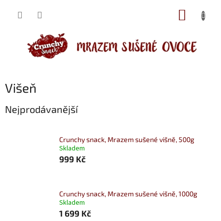
Přejít
NÁKUP
na
obsah
KOŠÍK
Višeň
Nejprodávanější
Crunchy snack, Mrazem sušené višně, 500g
Skladem
999 Kč
Crunchy snack, Mrazem sušené višně, 1000g
Skladem
1 699 Kč