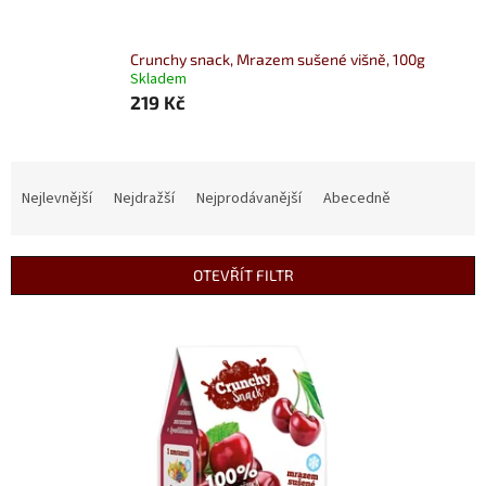
Crunchy snack, Mrazem sušené višně, 100g
Skladem
219 Kč
Ř
a
Nejlevnější
Nejdražší
Nejprodávanější
Abecedně
z
e
n
OTEVŘÍT FILTR
í
p
V
r
ý
o
p
d
i
u
s
k
p
t
r
ů