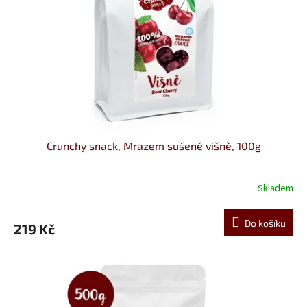
Crunchy snack, Mrazem sušené višně, 100g
Skladem
Do košíku
219 Kč