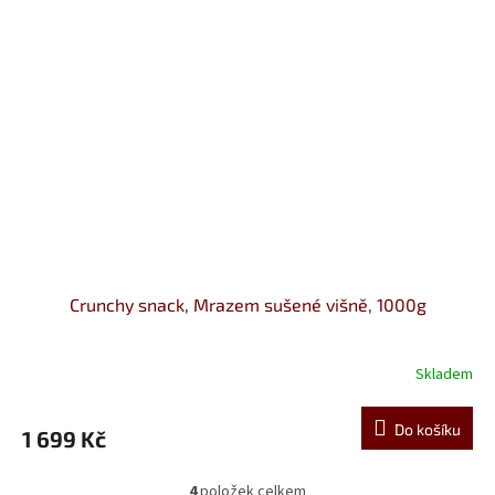
Crunchy snack, Mrazem sušené višně, 1000g
Skladem
Do košíku
1 699 Kč
4
položek celkem