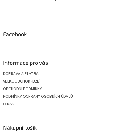
O
v
l
Z
á
á
d
p
a
a
Facebook
c
t
í
í
p
r
v
Informace pro vás
k
y
DOPRAVA A PLATBA
v
VELKOOBCHOD (B2B)
ý
p
OBCHODNÍ PODMÍNKY
i
PODMÍNKY OCHRANY OSOBNÍCH ÚDAJŮ
s
O NÁS
u
Nákupní košík