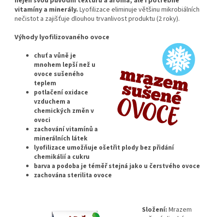
nejen svou původní texturu a aroma, ale i potřebné
vitamíny a minerály.
Lyofilizace eliminuje většinu mikrobiálních
nečistot a zajišťuje dlouhou trvanlivost produktu (2 roky).
Výhody lyofilizovaného ovoce
chuť a vůně je
mnohem lepší než u
ovoce sušeného
teplem
potlačení oxidace
vzduchem a
chemických změn v
ovoci
zachování vitamínů a
minerálních látek
lyofilizace umožňuje ošetřit plody bez přidání
chemikálií a cukru
barva a podoba je téměř stejná jako u čerstvého ovoce
zachována sterilita ovoce
Složení:
Mrazem