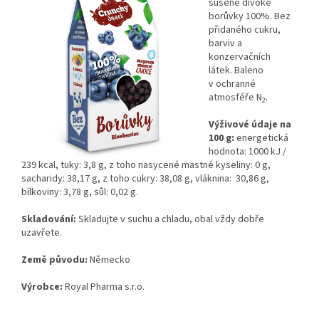
sušené divoké
borůvky 100%. Bez
přidaného cukru,
barviv a
konzervačních
látek. Baleno
v ochranné
atmosféře N
.
2
Výživové údaje na
100 g:
energetická
hodnota: 1000 kJ /
239 kcal, tuky: 3,8 g, z toho nasycené mastné kyseliny: 0 g,
sacharidy: 38,17 g, z toho cukry: 38,08 g, vláknina: 30,86 g,
bílkoviny: 3,78 g, sůl: 0,02 g.
Skladování:
Skladujte v suchu a chladu, obal vždy dobře
uzavřete.
Země původu:
Německo
Výrobce:
Royal Pharma s.r.o.