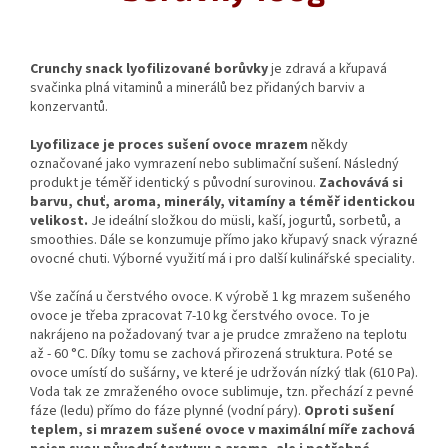
Crunchy snack lyofilizované borůvky
je zdravá a křupavá
svačinka plná vitaminů a minerálů bez přidaných barviv a
konzervantů.
Lyofilizace je proces sušení ovoce mrazem
někdy
označované jako vymrazení nebo sublimační sušení. Následný
produkt je téměř identický s původní surovinou.
Zachovává si
barvu, chuť, aroma, minerály, vitamíny a téměř identickou
velikost.
Je ideální složkou do müsli, kaší, jogurtů, sorbetů, a
smoothies. Dále se konzumuje přímo jako křupavý snack výrazné
ovocné chuti. Výborné využití má i pro další kulinářské speciality.
Vše začíná u čerstvého ovoce. K výrobě 1 kg mrazem sušeného
ovoce je třeba zpracovat 7-10 kg čerstvého ovoce. To je
nakrájeno na požadovaný tvar a je prudce zmraženo na teplotu
až - 60 °C. Díky tomu se zachová přirozená struktura. Poté se
ovoce umístí do sušárny, ve které je udržován nízký tlak (610 Pa).
Voda tak ze zmraženého ovoce sublimuje, tzn. přechází z pevné
fáze (ledu) přímo do fáze plynné (vodní páry).
Oproti sušení
teplem, si mrazem sušené ovoce v maximální míře zachová