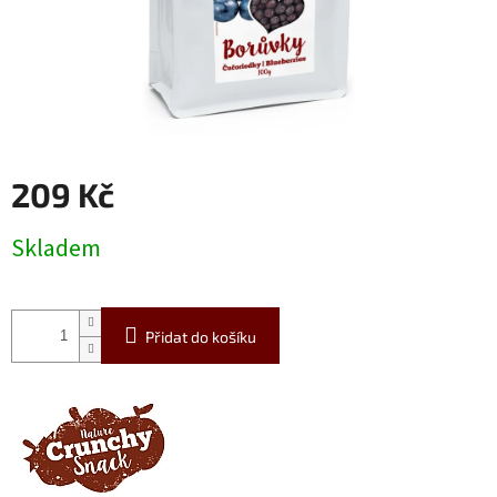
209 Kč
Měrná
Skladem
cena:
Přidat do košíku