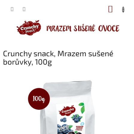
Přejít
NÁKUP
na
obsah
KOŠÍK
Crunchy snack, Mrazem sušené
borůvky, 100g