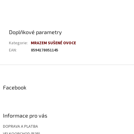
Doplňkové parametry
Kategorie
:
MRAZEM SUŠENÉ OVOCE
EAN
:
8594178051145
Z
á
p
a
Facebook
t
í
Informace pro vás
DOPRAVA A PLATBA