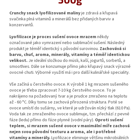
Crunchy snack lyofilizované maliny
je zdravá a křupavá
svačinka plná vitaminů a minerálů bez přidaných barviv a
konzervantů.
Lyofilizace je proces sušení ovoce mrazem
někdy
označované jako vymrazení nebo sublimační sušení. Následný
produkt je téměř identický s původní surovinou.
Zachovává si
barvu, chuť, aroma, minerály, vitamíny a téměř identickou
velikost.
Je ideální složkou do müsli, kaší, jogurtů, sorbetů, a
smoothies. Dále se konzumuje přímo jako křupavý snack výrazné
ovocné chuti. Výborné využití má i pro další kulinářské speciality.
Vše začíná u čerstvého ovoce. K výrobě 1 kg mrazem sušeného
ovoce je třeba zpracovat 7-10 kg čerstvého ovoce. To je
nakrájeno na požadovaný tvar a je prudce zmraženo na teplotu
až - 60 °C. Díky tomu se zachová přirozená struktura. Poté se
ovoce umístí do sušárny, ve které je udržován nízký tlak (610 Pa).
Voda tak ze zmraženého ovoce sublimuje, tzn. přechází z pevné
fáze (ledu) přímo do fáze plynné (vodní páry).
Oproti sušení
teplem, si mrazem sušené ovoce v maximální míře zachová
nejen svou původní texturu a aroma, ale i potřebné
vitamíny a minerály.
Lyofilizace eliminuje většinu mikrobiálních