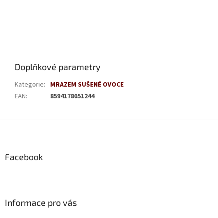
Doplňkové parametry
Kategorie
:
MRAZEM SUŠENÉ OVOCE
EAN
:
8594178051244
Z
á
p
a
Facebook
t
í
Informace pro vás