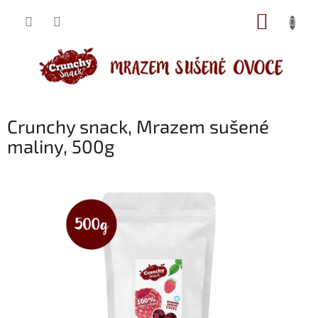
Přejít
NÁKUP
na
obsah
KOŠÍK
Crunchy snack, Mrazem sušené
maliny, 500g