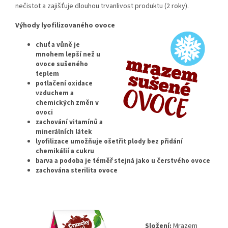
nečistot a zajišťuje dlouhou trvanlivost produktu (2 roky).
Výhody lyofilizovaného ovoce
chuť a vůně je
mnohem lepší než u
ovoce sušeného
teplem
potlačení oxidace
vzduchem a
chemických změn v
ovoci
zachování vitamínů a
minerálních látek
lyofilizace umožňuje ošetřit plody bez přidání
chemikálií a cukru
barva a podoba je téměř stejná jako u čerstvého ovoce
zachována sterilita ovoce
Složení:
Mrazem