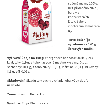
sušené maliny 100%.
Bez přidaného cukru,
barviv a
konzervačních
látek. Baleno
v ochranné atmosféře
N
.
2
Toto balení je
vyrobeno ze 140 g
čerstvých malin.
Výživové údaje na 100 g:
energetická hodnota: 900 kJ / 214
kcal, tuky: 1,9 g, z toho nasycené mastné kyseliny: 0,1 g,
sacharidy: 30,1 g, z toho cukry: 30,1 g, vláknina: 29,3 g, bílkoviny:
8,1 g, sůl: 0,02 g.
Skladování:
Skladujte v suchu a chladu, obal vždy dobře
uzavřete.
Země původu:
Německo
Výrobce:
Royal Pharma s.r.o.