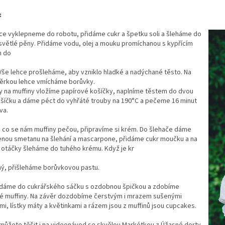
:
jce vyklepneme do robotu, přidáme cukr a špetku soli a šleháme do
světlé pěny. Přidáme vodu, olej a mouku promíchanou s kypřícím
m do
Vše lehce prošleháme, aby vzniklo hladké a nadýchané těsto. Na
těrkou lehce vmícháme borůvky.
y na muffiny vložíme papírové košíčky, naplníme těstem do dvou
ošíčku a dáme péct do vyhřáté trouby na 190°C a pečeme 16 minut
va.
 co se nám muffiny pečou, připravíme si krém. Do šlehače dáme
enou smetanu na šlehání a mascarpone, přidáme cukr moučku a na
 otáčky šleháme do tuhého krému. Když je kr
ý, přišleháme borůvkovou pastu.
 dáme do cukrářského sáčku s ozdobnou špičkou a zdobíme
lé muffiny. Na závěr dozdobíme čerstvým i mrazem sušenými
i, lístky máty a květinkami a rázem jsou z muffinů jsou cupcakes.