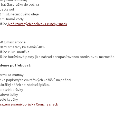
 balíčku prášku do pečiva
petka soli
0 ml slunečnicového oleje
0 ml horké vody
 lžíce
lyofilizovaných borůvek Crunchy snack
50 g mascarpone
00 ml smetany ke šlehání 40%
 lžíce cukru moučka
 lžíce borůvkové pasty (lze nahradit propasírovanou borůvkovou marmelád
udeme potřebovat:
ormu na muffiny
2 ks papírových cukrářských košíčků na pečení
ukrářký sáček se zdobící špičkou
erstvé borůvky
átové lístky
edlé kytičky
razem sušené borůvky Crunchy snack