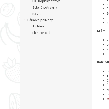
BIO Doplňky stravy
½
Zelené potraviny
Š
7
Ra-vit
5
Dárkové poukazy
3
Tištěné
Krém:
Elektronické
2
2
2
3
Dále b
F
1
C
Č
M
J
M