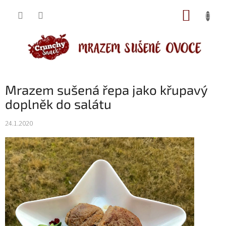
Přejít
NÁKUP
na
obsah
KOŠÍK
Mrazem sušená řepa jako křupavý
doplněk do salátu
24.1.2020