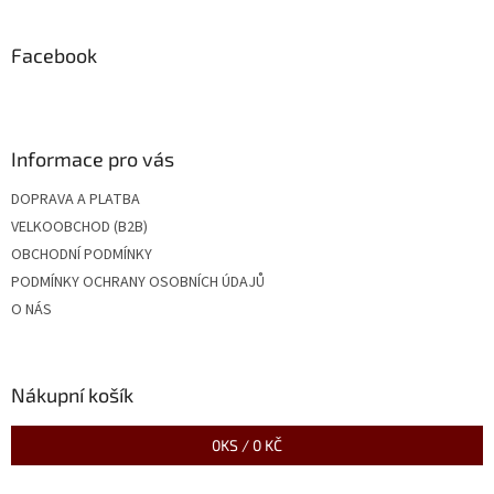
á
p
a
Facebook
t
í
Informace pro vás
DOPRAVA A PLATBA
VELKOOBCHOD (B2B)
OBCHODNÍ PODMÍNKY
PODMÍNKY OCHRANY OSOBNÍCH ÚDAJŮ
O NÁS
Nákupní košík
0
KS /
0 KČ